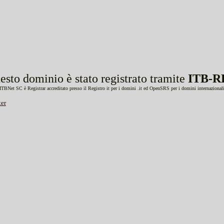
esto dominio è stato registrato tramite
ITB-R
ITBNet SC è Registrar accreditato presso il Registro it per i domini .it ed OpenSRS per i domini internazional
er